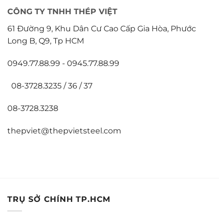
CÔNG TY TNHH THÉP VIỆT
61 Đường 9, Khu Dân Cư Cao Cấp Gia Hòa, Phước
Long B, Q9, Tp HCM
0949.77.88.99 - 0945.77.88.99
08-3728.3235 / 36 / 37
08-3728.3238
thepviet@thepvietsteel.com
TRỤ SỞ CHÍNH TP.HCM