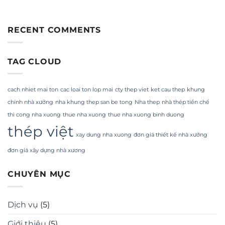
RECENT COMMENTS
TAG CLOUD
cach nhiet mai ton
cac loai ton lop mai
cty thep viet
ket cau thep
khung
chính nhà xưởng
nha khung thep san be tong
Nha thep
nhà thép tiền chế
thi cong nha xuong
thue nha xuong
thue nha xuong binh duong
thép việt
xay dung nha xuong
đơn giá thiết kế nhà xưởng
đơn giá xây dựng nhà xương
CHUYÊN MỤC
Dịch vụ
(5)
Giới thiệu
(5)