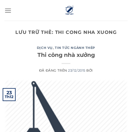
Chuyển
đến
nội
dung
LƯU TRỮ THẺ:
THI CONG NHA XUONG
DỊCH VỤ
,
TIN TỨC NGÀNH THÉP
Thi công nhà xưởng
ĐÃ ĐĂNG TRÊN
23/12/2015
BỞI
23
Th12