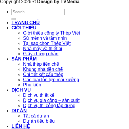
Copyright 2026 ©
Design by TVMedia
TRANG CHỦ
GIỚI THIỆU
Giới thiệu công ty Thép Việt
Sứ mệnh và tầm nhìn
Tại sao chọn Thép Việt
Nhà máy và thiết bị
Giấy chứng nhận
SẢN PHẨM
Nhà thép tiền chế
Khung nhà tiền chế
Chi tiết kết cấu thép
Các loại tôn lợp mái xưởng
Phụ kiện
DỊCH VỤ
Dịch vụ thiết kế
Dịch vụ gia công – sản xuất
Dịch vụ thi công lắp dựng
DỰ ÁN
Tất cả dự án
Dự án tiêu biểu
LIÊN HỆ