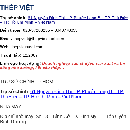
THÉP VIỆT
Trụ sở chính:
61 Nguyễn Đình Thi – P. Phước Long B – TP. Thủ Đức
– TP. Hồ Chí Minh – Việt Nam
Điện thoại:
028-37283235 – 0949778899
Email:
thepviet@thepvietsteel.com
Web:
thepvietsteel.com
Thành lập:
12/2007
Lĩnh vực hoạt động:
Doanh nghiệp sản chuyên sản xuất và thi
công nhà xưởng, kết cấu thép…
TRỤ SỞ CHÍNH TP.HCM
Trụ sở chính:
61 Nguyễn Đình Thi – P. Phước Long B – TP.
Thủ Đức – TP. Hồ Chí Minh – Việt Nam
NHÀ MÁY
Địa chỉ nhà máy: Số 18 – Bình Cở – X.Bình Mỹ – H.Tân Uyên –
Bình Dương