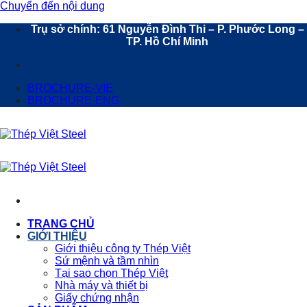
Chuyển đến nội dung
Trụ sở chính: 61 Nguyễn Đình Thi – P. Phước Long –
TP. Hồ Chí Minh
BROCHURE-VIE
BROCHURE-ENG
TRANG CHỦ
GIỚI THIỆU
Giới thiệu công ty Thép Việt
Sứ mệnh và tầm nhìn
Tại sao chọn Thép Việt
Nhà máy và thiết bị
Giấy chứng nhận