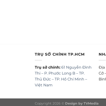
TRỤ SỞ CHÍNH TP.HCM
NH
Trụ sở chính:
61 Nguyễn Đình
Địa
Thi – P. Phước Long B – TP.
Cở 
Thủ Đức – TP. Hồ Chí Minh –
Bìn
Việt Nam
Copyright 2026 ©
Design by TVMedia