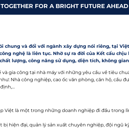
TOGETHER FOR A BRIGHT FUTURE AHEAD
i chung và đối với ngành xây dựng nói riêng, tại Việ
n công nghệ là liên tục. Nhờ sự ra đời của Kết cấu chị
, chất lượng, công
năng sử dụng, diện tích, không gia
ế và gia công tại nhà máy với những yêu cầu về tiêu ch
hư: Nhà công nghiệp, cao ốc văn phòng, căn hộ, cầu đườ
 định,…
p Việt là một trong những doanh nghiệp đi đầu trong lĩ
ết bị hiện đại, quản lý sản xuất chuyên nghiệp, đội ngũ 