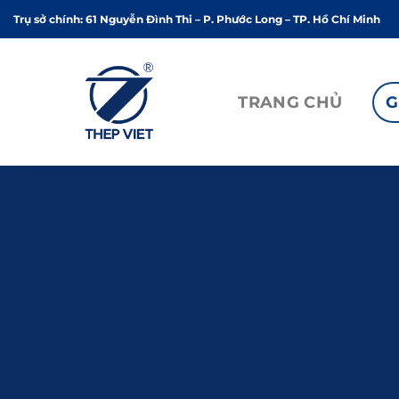
Chuyển
Trụ sở chính: 61 Nguyễn Đình Thi – P. Phước Long – TP. Hồ Chí Minh
đến
nội
dung
TRANG CHỦ
G