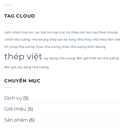
TAG CLOUD
cach nhiet mai ton
cac loai ton lop mai
cty thep viet
ket cau thep
khung
chính nhà xưởng
nha khung thep san be tong
Nha thep
nhà thép tiền chế
thi cong nha xuong
thue nha xuong
thue nha xuong binh duong
thép việt
xay dung nha xuong
đơn giá thiết kế nhà xưởng
đơn giá xây dựng nhà xương
CHUYÊN MỤC
Dịch vụ
(5)
Giới thiệu
(5)
Sản phẩm
(6)