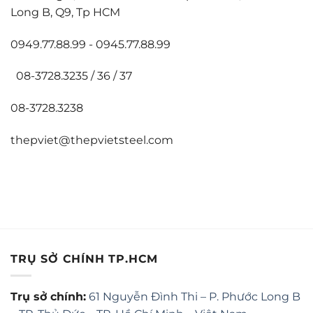
Long B, Q9, Tp HCM
0949.77.88.99 - 0945.77.88.99
08-3728.3235 / 36 / 37
08-3728.3238
thepviet@thepvietsteel.com
TRỤ SỞ CHÍNH TP.HCM
Trụ sở chính:
61 Nguyễn Đình Thi – P. Phước Long B