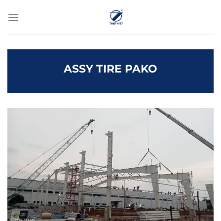
Chuyển
đến
nội
dung
ASSY TIRE PAKO