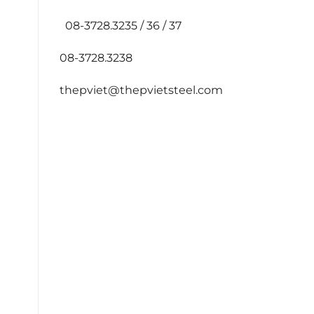
08-3728.3235 / 36 / 37
08-3728.3238
thepviet@thepvietsteel.com