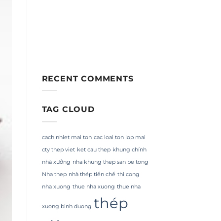
RECENT COMMENTS
TAG CLOUD
cach nhiet mai ton
cac loai ton lop mai
cty thep viet
ket cau thep
khung chính
nhà xưởng
nha khung thep san be tong
Nha thep
nhà thép tiền chế
thi cong
nha xuong
thue nha xuong
thue nha
thép
xuong binh duong