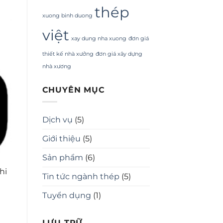
thép
xuong binh duong
việt
xay dung nha xuong
đơn giá
thiết kế nhà xưởng
đơn giá xây dựng
nhà xương
CHUYÊN MỤC
Dịch vụ
(5)
Giới thiệu
(5)
Sản phẩm
(6)
hi
Tin tức ngành thép
(5)
Tuyển dụng
(1)
LƯU TRỮ