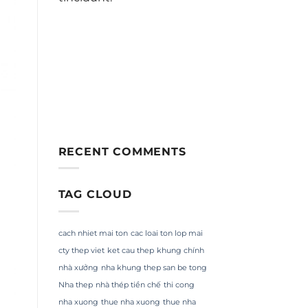
RECENT COMMENTS
TAG CLOUD
cach nhiet mai ton
cac loai ton lop mai
cty thep viet
ket cau thep
khung chính
nhà xưởng
nha khung thep san be tong
Nha thep
nhà thép tiền chế
thi cong
nha xuong
thue nha xuong
thue nha