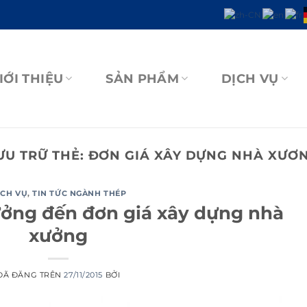
IỚI THIỆU
SẢN PHẨM
DỊCH VỤ
ƯU TRỮ THẺ:
ĐƠN GIÁ XÂY DỰNG NHÀ XƯƠ
ỊCH VỤ
,
TIN TỨC NGÀNH THÉP
ưởng đến đơn giá xây dựng nhà
xưởng
ĐÃ ĐĂNG TRÊN
27/11/2015
BỞI