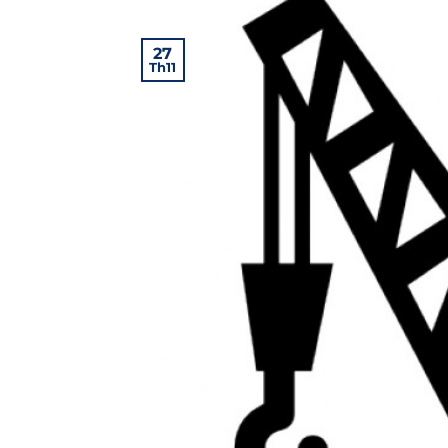
27
Th11