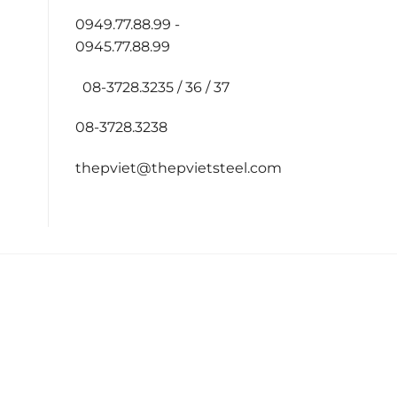
0949.77.88.99 -
0945.77.88.99
08-3728.3235 / 36 / 37
08-3728.3238
thepviet@thepvietsteel.com